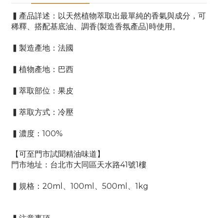
▍產品詳述：
以天然植物萃取出最單純的香氣與成分，可
稀釋、搭配基底油、調香(製造香氛產品)時使用。
▍
製造產地
：
法國
▍
植物產地
：
巴西
▍
萃取部位
：
果皮
▍
萃取方式
：
冷壓
▍
濃度
：
100%
【可至門市試聞精油味道】
門市地址：台北市大同區天水路41號1樓
▍
規格
：
20ml、100ml
、
5
00ml
、
1kg